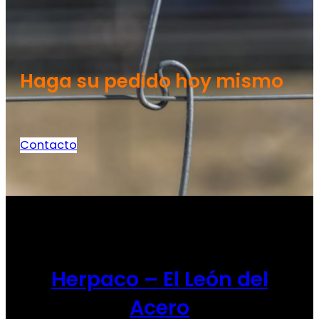
Haga su pedido hoy mismo
Contacto
Herpaco – El León del
Acero