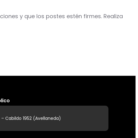
iones y que los postes estén firmes. Realiza
lico
 – Cabildo 1952 (Avellaneda)